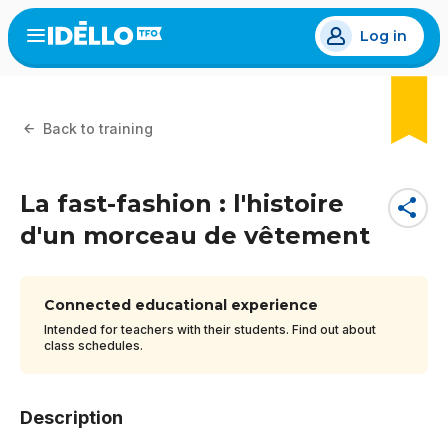
Skip
Log in
to
Open
the
main
menu
content
Back to training
La fast-fashion : l'histoire
share
d'un morceau de vêtement
Connected educational experience
Intended for teachers with their students. Find out about
class schedules.
Description