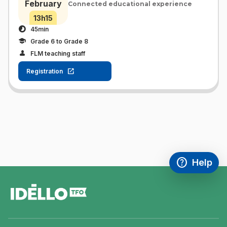
February
Connected educational experience
13h15
45min
Grade 6 to Grade 8
FLM teaching staff
Registration
help
Help
Access FAQ
,This link w
footer