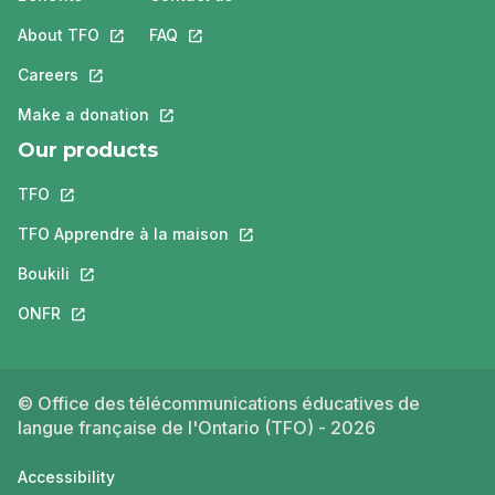
About TFO
This link will open in a new tab.
FAQ
This link will open in a new tab.
Careers
This link will open in a new tab.
Make a donation
This link will open in a new tab.
Our products
TFO
This link will open in a new tab.
TFO Apprendre à la maison
This link will open in a new tab.
Boukili
This link will open in a new tab.
ONFR
This link will open in a new tab.
© Office des télécommunications éducatives de
langue française de l'Ontario (TFO) - 2026
Accessibility