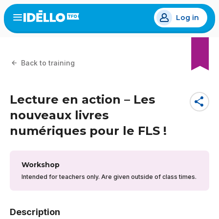
Skip
Log in
to
Open
the
main
menu
content
Back to training
Lecture en action – Les
share
nouveaux livres
numériques pour le FLS !
Workshop
Intended for teachers only. Are given outside of class times.
Description