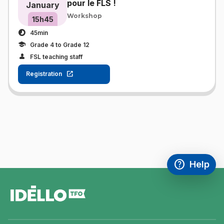
pour le FLS !
January
Workshop
15h45
45min
Grade 4 to Grade 12
FSL teaching staff
Registration
help
Help
Access FAQ
,This link w
footer