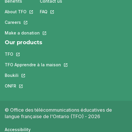
Benefits
Contact us
About TFO
This link will open in a new tab.
FAQ
This link will open in a new tab.
Careers
This link will open in a new tab.
Make a donation
This link will open in a new tab.
Our products
TFO
This link will open in a new tab.
TFO Apprendre à la maison
This link will open in a new tab.
Boukili
This link will open in a new tab.
ONFR
This link will open in a new tab.
© Office des télécommunications éducatives de
langue française de l'Ontario (TFO) - 2026
Accessibility