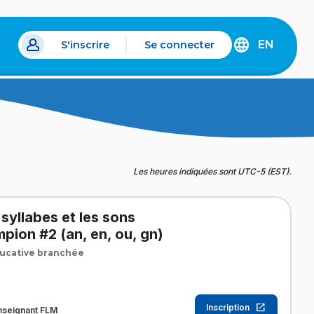
EN
S'inscrire
Se connecter
s un nouvel onglet.
DISCOVER
THE
ENGLISH
VERSION
OF
IDÉLLO.
Les heures indiquées sont UTC-5 (EST).
s syllabes et les sons
pion #2 (an, en, ou, gn)
ucative branchée
Inscription
nseignant FLM