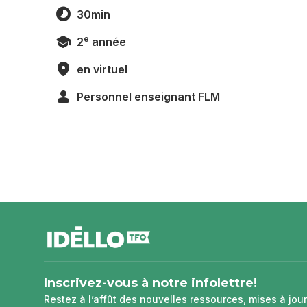
30min
e
2
année
en virtuel
Personnel enseignant FLM
pied
de
page
Inscrivez-vous à notre infolettre!
Restez à l’affût des nouvelles ressources, mises à jour