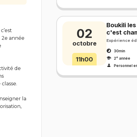
Boukili le
02
 c’est
c'est cham
e 2e année
Expérience éd
octobre
e
30min
e
11h00
2
année
Personnel e
tivité de
ns
 classe.
nseigner la
risation,