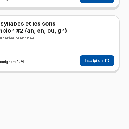
s syllabes et les sons
pion #2 (an, en, ou, gn)
ucative branchée
Inscription
nseignant FLM