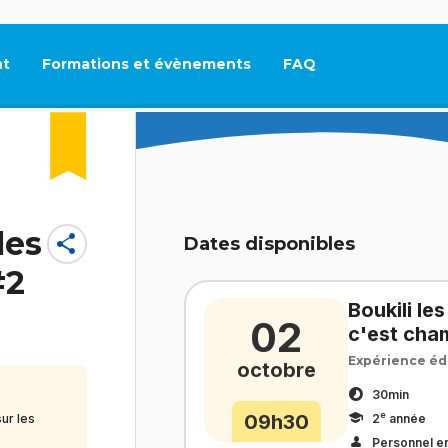
t
Formations et évènements
FAQ
Ce lien s'ouvrira dan
les
share
Dates disponibles
#2
Boukili le
02
c'est cham
Expérience éd
octobre
30min
e
09h30
2
année
ur les
Personnel e