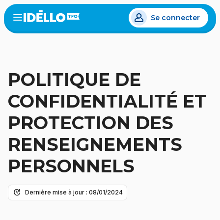
Aller
Se connecter
au
Open
the
contenu
menu
principal
POLITIQUE DE
CONFIDENTIALITÉ ET
PROTECTION DES
RENSEIGNEMENTS
PERSONNELS
update
Dernière mise à jour : 08/01/2024