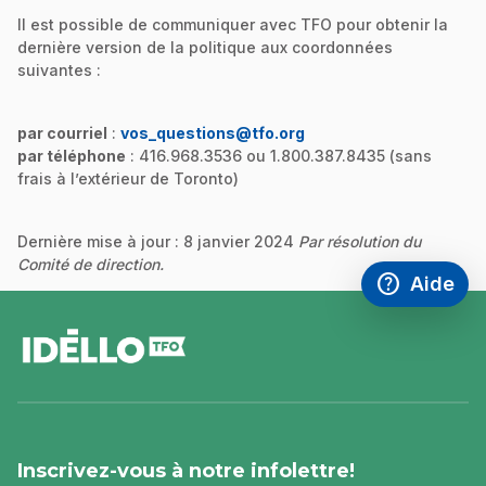
Il est possible de communiquer avec TFO pour obtenir la
dernière version de la politique aux coordonnées
suivantes :
par courriel
:
vos_questions@tfo.org
par téléphone
: 416.968.3536 ou 1.800.387.8435 (sans
frais à l’extérieur de Toronto)
Dernière mise à jour : 8 janvier 2024
Par résolution du
Comité de direction.
help
Aide
Accéder à l
,Ce lien s'
pied
de
page
Inscrivez-vous à notre infolettre!