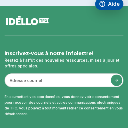
help
Aide
Accéder à l
,Ce lien s'
pied
de
page
Inscrivez-vous à notre infolettre!
Restez à l’affût des nouvelles ressources, mises à jour et
offres spéciales.
En soumettant vos coordonnées, vous donnez votre consentement
pour recevoir des courriels et autres communications électroniques
de TFO. Vous pouvez à tout moment retirer ce consentement en vous
désabonnant.