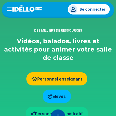
Aller
Se connecter
au
Open
the
contenu
menu
principal
DES MILLIERS DE RESSOURCES
Vidéos, balados, livres et
activités pour animer votre salle
de classe
Personnel enseignant
Élèves
Personnel administratif