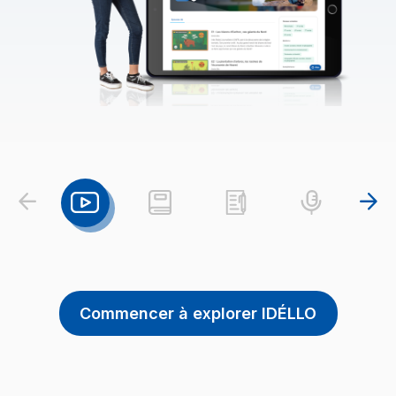
arrow_back
arrow_forward
Commencer à explorer IDÉLLO