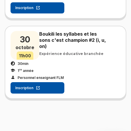
Inscription
Boukili les syllabes et les
30
sons c'est champion #2 (i, u,
on)
octobre
Expérience éducative branchée
11h00
30min
re
1
année
Personnel enseignant FLM
Inscription