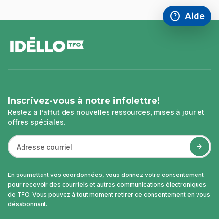
help
Aide
Accéder à l
,Ce lien s'
pied
de
page
Inscrivez-vous à notre infolettre!
Restez à l’affût des nouvelles ressources, mises à jour et
offres spéciales.
En soumettant vos coordonnées, vous donnez votre consentement
pour recevoir des courriels et autres communications électroniques
de TFO. Vous pouvez à tout moment retirer ce consentement en vous
désabonnant.