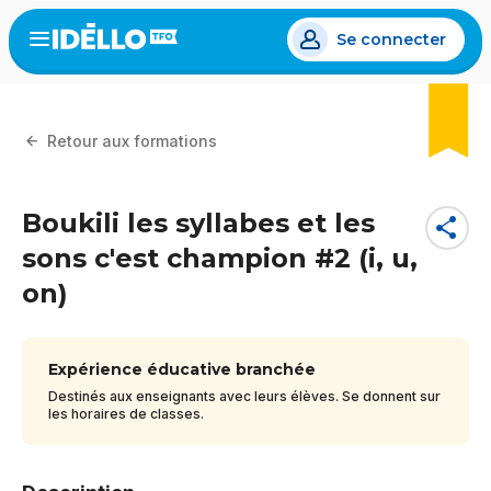
Aller
Se connecter
au
Open
the
contenu
menu
principal
Retour aux formations
Boukili les syllabes et les
share
sons c'est champion #2 (i, u,
on)
Expérience éducative branchée
Destinés aux enseignants avec leurs élèves. Se donnent sur
les horaires de classes.