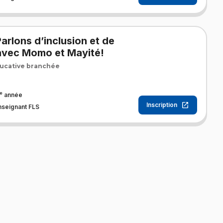
arlons d’inclusion et de
 avec Momo et Mayité!
ucative branchée
e
année
Inscription
nseignant FLS