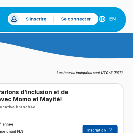
EN
S'inscrire
Se connecter
s un nouvel onglet.
DISCOVER
THE
ENGLISH
VERSION
OF
IDÉLLO.
Les heures indiquées sont UTC-5 (EST).
arlons d’inclusion et de
 avec Momo et Mayité!
ucative branchée
e
année
Inscription
nseignant FLS