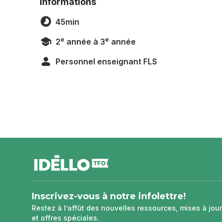
Informations
45min
e
e
2
année à 3
année
Personnel enseignant FLS
pied
de
page
Inscrivez-vous à notre infolettre!
Restez à l’affût des nouvelles ressources, mises à jour
et offres spéciales.