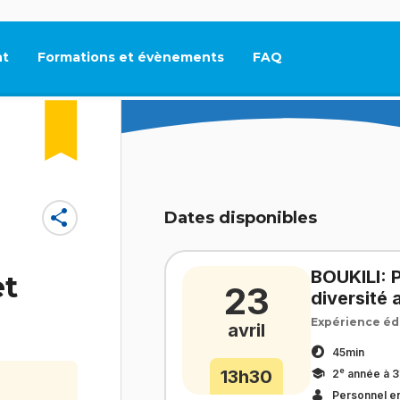
t
Formations et évènements
FAQ
Ce lien s'ouvrira dan
share
Dates disponibles
BOUKILI: P
et
23
diversité
Expérience éd
avril
45min
e
13h30
2
année à 3
Personnel e