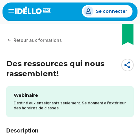
Aller
Se connecter
au
Open
the
contenu
menu
principal
Retour aux formations
Des ressources qui nous
share
rassemblent!
Webinaire
Destiné aux enseignants seulement. Se donnent à l’extérieur
des horaires de classes.
Description