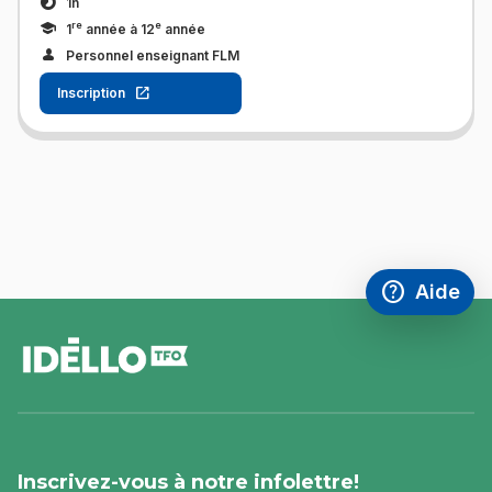
1h
re
e
1
année à 12
année
Personnel enseignant FLM
Inscription
help
Aide
Accéder à l
,Ce lien s'
pied
de
page
Inscrivez-vous à notre infolettre!