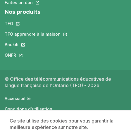
Faites un don
Ce lien s'ouvrira dans un nouvel onglet.
Nos produits
TFO
Ce lien s'ouvrira dans un nouvel onglet.
TFO apprendre à la maison
Ce lien s'ouvrira dans un nouvel o
Boukili
Ce lien s'ouvrira dans un nouvel onglet.
ONFR
Ce lien s'ouvrira dans un nouvel onglet.
© Office des télécommunications éducatives de
langue française de l'Ontario (TFO) - 2026
Accessibilité
Conditions d'utilisation
Politique de confidentialité
Ce site utilise des cookies pour vous garantir la
meilleure expérience sur notre site.