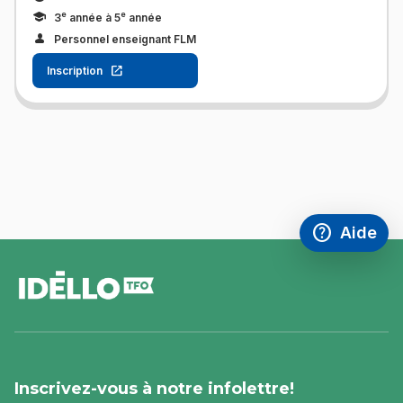
e
e
3
année à 5
année
Personnel enseignant FLM
Inscription
help
Aide
Accéder à l
,Ce lien s'
pied
de
page
Inscrivez-vous à notre infolettre!