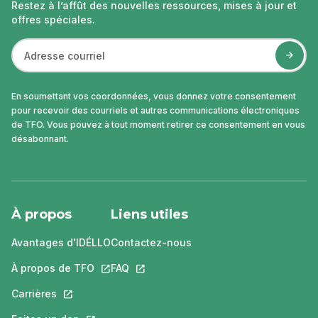
Restez à l’affût des nouvelles ressources, mises à jour et
offres spéciales.
En soumettant vos coordonnées, vous donnez votre consentement
pour recevoir des courriels et autres communications électroniques
de TFO. Vous pouvez à tout moment retirer ce consentement en vous
désabonnant.
À propos
Liens utiles
Avantages d'IDÉLLO
Contactez-nous
À propos de TFO
Ce lien s'ouvrira dans un nouvel onglet.
FAQ
Ce lien s'ouvrira dans un nouvel ongle
Carrières
Ce lien s'ouvrira dans un nouvel onglet.