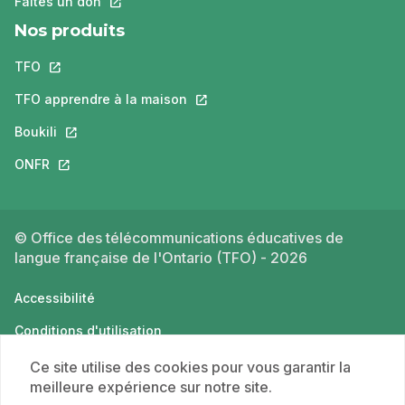
Faites un don
Ce lien s'ouvrira dans un nouvel onglet.
Nos produits
TFO
Ce lien s'ouvrira dans un nouvel onglet.
TFO apprendre à la maison
Ce lien s'ouvrira dans un nouvel o
Boukili
Ce lien s'ouvrira dans un nouvel onglet.
ONFR
Ce lien s'ouvrira dans un nouvel onglet.
© Office des télécommunications éducatives de
langue française de l'Ontario (TFO) - 2026
Accessibilité
Conditions d'utilisation
Politique de confidentialité
Ce site utilise des cookies pour vous garantir la
meilleure expérience sur notre site.