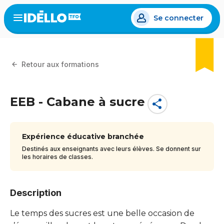
Aller
Se connecter
au
Open
the
contenu
menu
principal
Retour aux formations
EEB - Cabane à sucre
share
Expérience éducative branchée
Destinés aux enseignants avec leurs élèves. Se donnent sur
les horaires de classes.
Description
Le temps des sucres est une belle occasion de