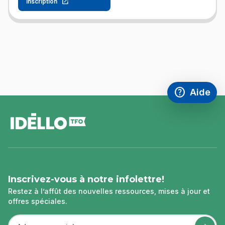
Inscription
help
Aide
Accéder à l
,Ce lien s'
pied
de
page
Inscrivez-vous à notre infolettre!
Restez à l’affût des nouvelles ressources, mises à jour et
offres spéciales.