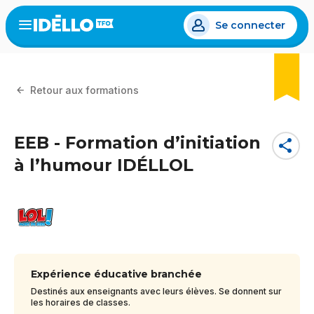
Aller
Se connecter
au
Open
the
contenu
menu
principal
Retour aux formations
EEB - Formation d’initiation
share
à l’humour IDÉLLOL
Logos
des
partenaires
Expérience éducative branchée
Destinés aux enseignants avec leurs élèves. Se donnent sur
les horaires de classes.