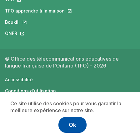
TFO apprendre à la maison
Ce lien s'ouvrira dans un nouvel o
Boukili
Ce lien s'ouvrira dans un nouvel onglet.
ONFR
Ce lien s'ouvrira dans un nouvel onglet.
© Office des télécommunications éducatives de
langue française de l'Ontario (TFO) - 2026
Accessibilité
Conditions d'utilisation
Politique de confidentialité
Ce site utilise des cookies pour vous garantir la
meilleure expérience sur notre site.
Ok