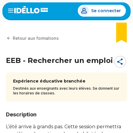
Aller
Se connecter
au
Open
the
contenu
menu
principal
Retour aux formations
EEB - Rechercher un emploi
share
Expérience éducative branchée
Destinés aux enseignants avec leurs élèves. Se donnent sur
les horaires de classes.
Description
L’été arrive à grands pas. Cette session permettra