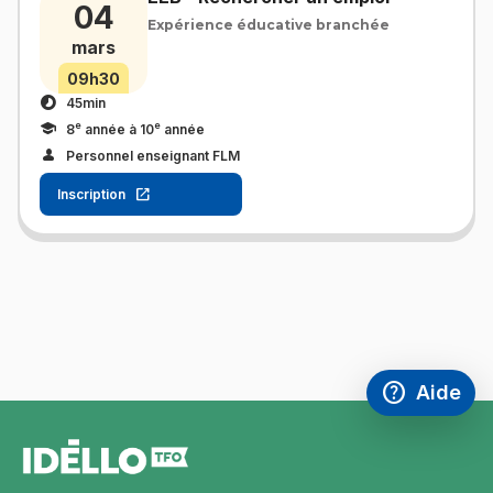
04
Expérience éducative branchée
mars
09h30
45min
e
e
8
année à 10
année
Personnel enseignant FLM
Inscription
help
Aide
Accéder à l
,Ce lien s'
pied
de