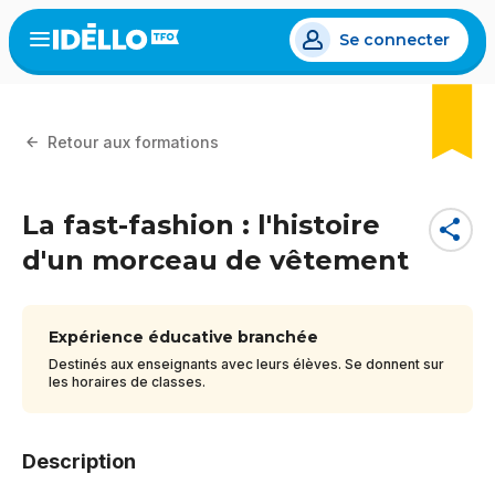
Aller
Se connecter
au
Open
the
contenu
menu
principal
Retour aux formations
La fast-fashion : l'histoire
share
d'un morceau de vêtement
Expérience éducative branchée
Destinés aux enseignants avec leurs élèves. Se donnent sur
les horaires de classes.
Description