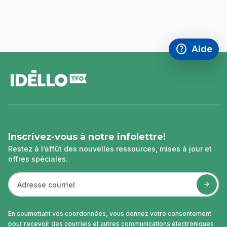
help
Aide
Accéder à l
,Ce lien s'
pied
de
page
Inscrivez-vous à notre infolettre!
Restez à l’affût des nouvelles ressources, mises à jour et
offres spéciales.
En soumettant vos coordonnées, vous donnez votre consentement
pour recevoir des courriels et autres communications électroniques