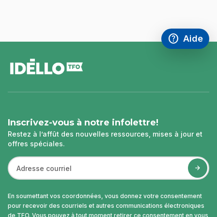
help
Aide
Accéder à l
,Ce lien s'
pied
de
page
Inscrivez-vous à notre infolettre!
Restez à l’affût des nouvelles ressources, mises à jour et
offres spéciales.
En soumettant vos coordonnées, vous donnez votre consentement
pour recevoir des courriels et autres communications électroniques
de TFO. Vous pouvez à tout moment retirer ce consentement en vous