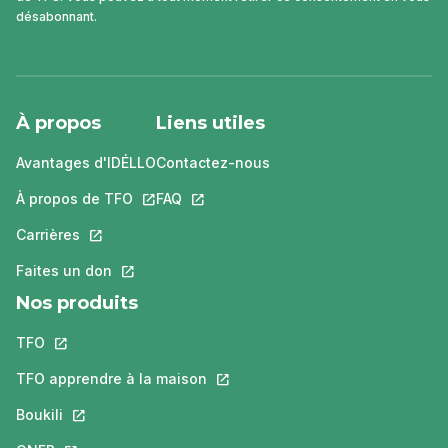
désabonnant.
À propos
Liens utiles
Avantages d'IDÉLLO
Contactez-nous
À propos de TFO
Ce lien s'ouvrira dans un nouvel onglet.
FAQ
Ce lien s'ouvrira dans un nouvel ongle
Carrières
Ce lien s'ouvrira dans un nouvel onglet.
Faites un don
Ce lien s'ouvrira dans un nouvel onglet.
Nos produits
TFO
Ce lien s'ouvrira dans un nouvel onglet.
TFO apprendre à la maison
Ce lien s'ouvrira dans un nouvel o
Boukili
Ce lien s'ouvrira dans un nouvel onglet.