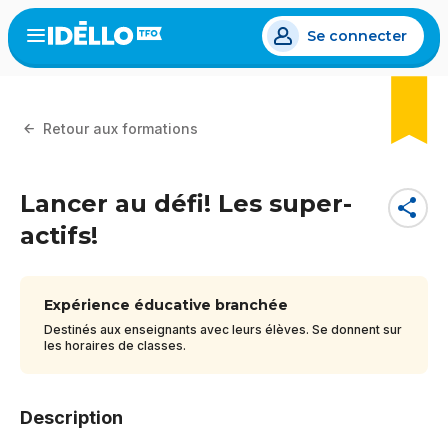
Aller
Se connecter
au
Open
the
contenu
menu
principal
Retour aux formations
Lancer au défi! Les super-
share
actifs!
Expérience éducative branchée
Destinés aux enseignants avec leurs élèves. Se donnent sur
les horaires de classes.
Description