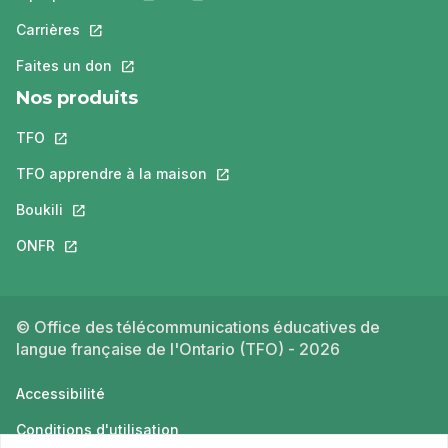
Carrières
Ce lien s'ouvrira dans un nouvel onglet.
Faites un don
Ce lien s'ouvrira dans un nouvel onglet.
Nos produits
TFO
Ce lien s'ouvrira dans un nouvel onglet.
TFO apprendre à la maison
Ce lien s'ouvrira dans un nouvel o
Boukili
Ce lien s'ouvrira dans un nouvel onglet.
ONFR
Ce lien s'ouvrira dans un nouvel onglet.
© Office des télécommunications éducatives de
langue française de l'Ontario (TFO) - 2026
Accessibilité
Conditions d'utilisation