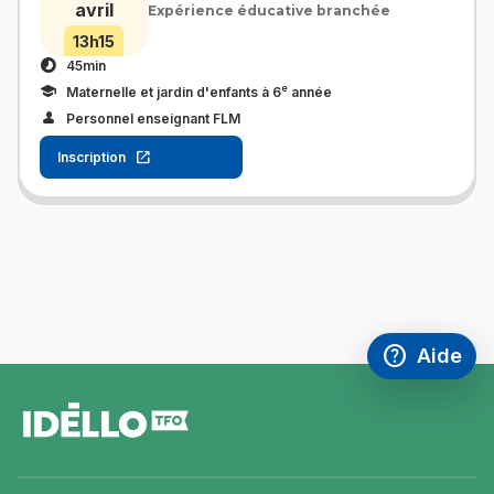
avril
Expérience éducative branchée
13h15
45min
e
Maternelle et jardin d'enfants à 6
année
Personnel enseignant FLM
Inscription
help
Aide
Accéder à l
,Ce lien s'
pied
de
page