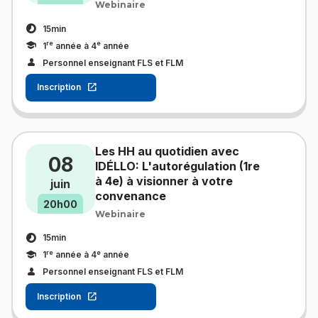
Webinaire
15min
re
e
1
année à 4
année
Personnel enseignant FLS et FLM
Inscription
Les HH au quotidien avec
08
IDÉLLO: L'autorégulation (1re
à 4e) à visionner à votre
juin
convenance
20h00
Webinaire
15min
re
e
1
année à 4
année
Personnel enseignant FLS et FLM
Inscription