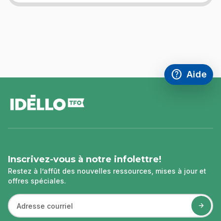
help
Aide
Accéder à l
,Ce lien s'
pied
de
page
Inscrivez-vous à notre infolettre!
Restez à l’affût des nouvelles ressources, mises à jour et
offres spéciales.