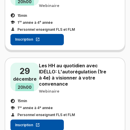
20h00
Webinaire
15min
re
e
1
année à 4
année
Personnel enseignant FLS et FLM
Inscription
Les HH au quotidien avec
29
IDÉLLO: L'autorégulation (1re
à 4e) à visionner à votre
décembre
convenance
20h00
Webinaire
15min
re
e
1
année à 4
année
Personnel enseignant FLS et FLM
Inscription