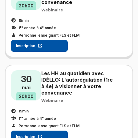
convenance
20h00
Webinaire
15min
re
e
1
année à 4
année
Personnel enseignant FLS et FLM
Inscription
Les HH au quotidien avec
30
IDÉLLO: L'autorégulation (1re
à 4e) à visionner à votre
mai
convenance
20h00
Webinaire
15min
re
e
1
année à 4
année
Personnel enseignant FLS et FLM
Inscription