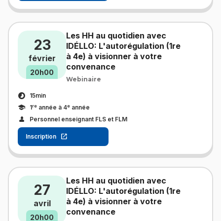
Les HH au quotidien avec
23
IDÉLLO: L'autorégulation (1re
à 4e) à visionner à votre
février
convenance
20h00
Webinaire
15min
re
e
1
année à 4
année
Personnel enseignant FLS et FLM
Inscription
Les HH au quotidien avec
27
IDÉLLO: L'autorégulation (1re
à 4e) à visionner à votre
avril
convenance
20h00