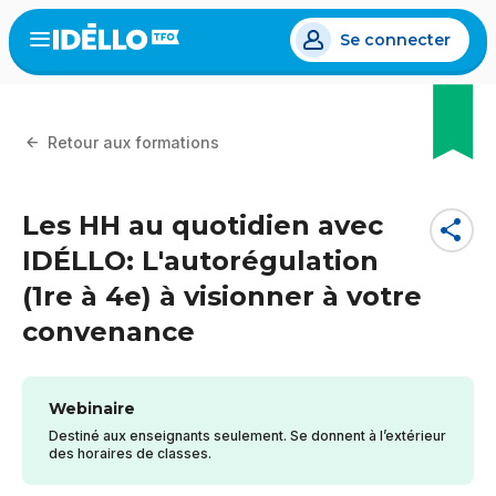
Aller
Se connecter
au
Open
the
contenu
menu
principal
Retour aux formations
Les HH au quotidien avec
share
IDÉLLO: L'autorégulation
(1re à 4e) à visionner à votre
convenance
Webinaire
Destiné aux enseignants seulement. Se donnent à l’extérieur
des horaires de classes.