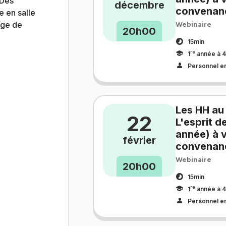
 Des
décembre
convenan
e en salle
age de
Webinaire
20h00
15min
re
1
année à 4
Personnel e
Les HH au
22
L'esprit d
année) à v
février
convenan
Webinaire
20h00
15min
re
1
année à 4
Personnel e