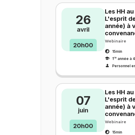
Les HH au
26
L'esprit d
année) à v
avril
convenan
Webinaire
20h00
15min
re
1
année à 4
Personnel e
Les HH au
07
L'esprit d
année) à v
juin
convenan
Webinaire
20h00
15min