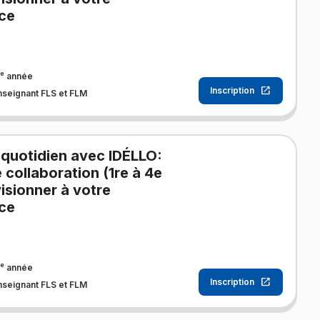
ce
e
année
Inscription
nseignant FLS et FLM
 quotidien avec IDÉLLO:
e collaboration (1re à 4e
isionner à votre
ce
e
année
Inscription
nseignant FLS et FLM