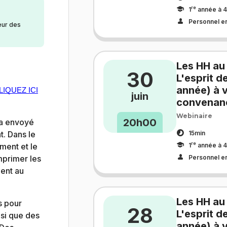
re
1
année à 4
Personnel e
eur des
Les HH au
30
L'esprit d
année) à v
LIQUEZ ICI
juin
convenan
Webinaire
20h00
ra envoyé
15min
t. Dans le
re
1
année à 4
ment et le
Personnel e
imprimer les
ment au
Les HH au
s pour
28
L'esprit d
nsi que des
année) à v