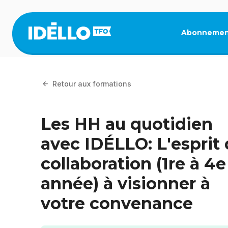
Aller
au
contenu
Abonnemen
principal
Retour aux formations
Les HH au quotidien
avec IDÉLLO: L'esprit
collaboration (1re à 4e
année) à visionner à
votre convenance