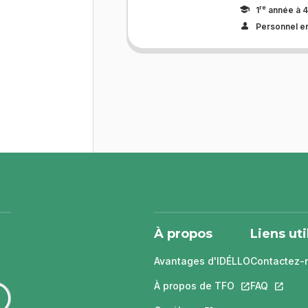
re
1
année à 4
Personnel e
À propos
Liens uti
Avantages d'IDÉLLO
Contactez-
À propos de TFO
Ce lien s'ouvri
FAQ
Ce lien 