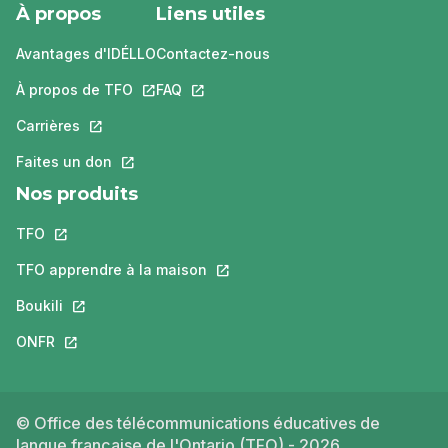
À propos
Liens utiles
Avantages d'IDÉLLO
Contactez-nous
À propos de TFO
Ce lien s'ouvrira dans un nouvel onglet.
FAQ
Ce lien s'ouvrira dans un nouvel ongle
Carrières
Ce lien s'ouvrira dans un nouvel onglet.
Faites un don
Ce lien s'ouvrira dans un nouvel onglet.
Nos produits
TFO
Ce lien s'ouvrira dans un nouvel onglet.
TFO apprendre à la maison
Ce lien s'ouvrira dans un nouvel o
Boukili
Ce lien s'ouvrira dans un nouvel onglet.
ONFR
Ce lien s'ouvrira dans un nouvel onglet.
© Office des télécommunications éducatives de
langue française de l'Ontario (TFO) - 2026