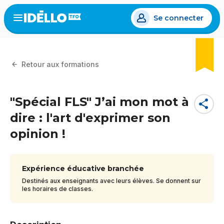
Aller
Se connecter
au
Open
the
contenu
menu
principal
Retour aux formations
"Spécial FLS" J’ai mon mot à
share
dire : l'art d'exprimer son
opinion !
Expérience éducative branchée
Destinés aux enseignants avec leurs élèves. Se donnent sur
les horaires de classes.