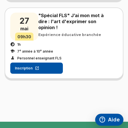
"Spécial FLS" J’ai mon mot à
27
dire : l'art d'exprimer son
opinion !
mai
Expérience éducative branchée
09h30
1h
e
e
7
année à 10
année
Personnel enseignant FLS
Inscription
help
Aide
Accéder à l
,Ce lien s'
pied