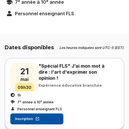
e
e
7
année à 10
année
Personnel enseignant FLS
Dates disponibles
Les heures indiquées sont UTC-5 (EST).
"Spécial FLS" J’ai mon mot à
21
dire : l'art d'exprimer son
opinion !
mai
Expérience éducative branchée
09h30
1h
e
e
7
année à 10
année
Personnel enseignant FLS
Inscription