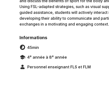
and discuss the benefits of sport for the body an
Using FSL-adapted strategies, such as visual sup
guided assistance, students will actively interact 
developing their ability to communicate and parti
exchanges in a motivating and engaging context.
Informations
45min
e
e
4
année à 8
année
Personnel enseignant FLS et FLM