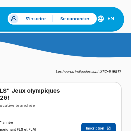
EN
S'inscrire
Se connecter
s un nouvel onglet.
DISCOVER
THE
ENGLISH
VERSION
OF
IDÉLLO.
Les heures indiquées sont UTC-5 (EST).
FLS" Jeux olympiques
026!
ucative branchée
e
année
Inscription
nseignant FLS et FLM