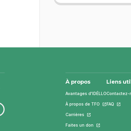
À propos
Liens uti
Avantages d'IDÉLLO
Contactez-
À propos de TFO
Ce lien s'ouvri
FAQ
Ce lien 
Carrières
Ce lien s'ouvrira dans
Faites un don
Ce lien s'ouvrira 