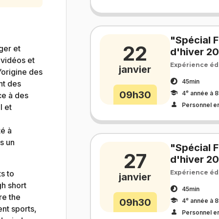
"Spécial 
22
ger et
d'hiver 2
 vidéos et
Expérience éd
janvier
l’origine des
45min
nt des
e
09h30
4
année à 8
ce à des
Personnel e
l et
té à
s un
"Spécial 
27
d'hiver 2
s to
Expérience éd
janvier
h short
45min
re the
e
09h30
4
année à 8
ent sports,
Personnel e