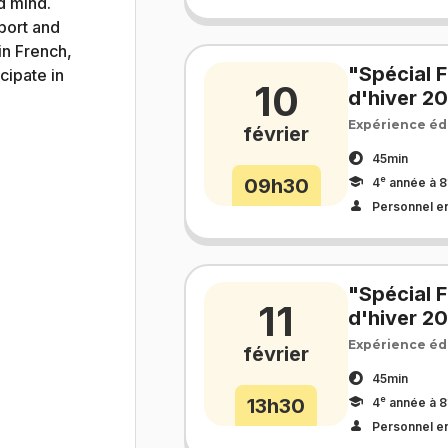
d mind.
port and
in French,
"Spécial 
cipate in
10
d'hiver 2
Expérience éd
février
45min
e
09h30
4
année à 8
Personnel e
"Spécial 
11
d'hiver 2
Expérience éd
février
45min
e
13h30
4
année à 8
Personnel e