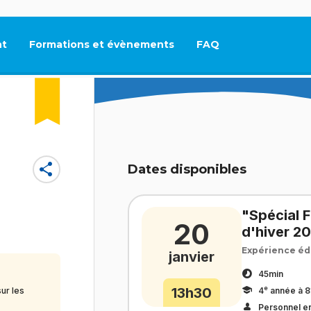
t
Formations et évènements
FAQ
Ce lien s'ouvrira dan
share
Dates disponibles
"Spécial 
20
d'hiver 2
Expérience éd
janvier
45min
e
13h30
4
année à 8
ur les
Personnel e