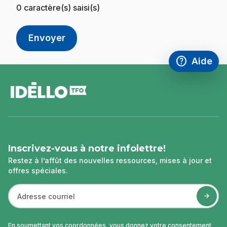
0
caractère(s) saisi(s)
help
Aide
Accéder à l
,Ce lien s'
pied
de
page
Inscrivez-vous à notre infolettre!
Restez à l’affût des nouvelles ressources, mises à jour et
offres spéciales.
En soumettant vos coordonnées, vous donnez votre consentement