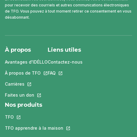
pour recevoir des courriels et autres communications électroniques
de TFO. Vous pouvez à tout moment retirer ce consentement en vous
désabonnant.
À propos
Liens utiles
Avantages d'IDÉLLO
Contactez-nous
À propos de TFO
Ce lien s'ouvrira dans un nouvel onglet.
FAQ
Ce lien s'ouvrira dans un nouvel ongle
Carrières
Ce lien s'ouvrira dans un nouvel onglet.
Faites un don
Ce lien s'ouvrira dans un nouvel onglet.
Nos produits
TFO
Ce lien s'ouvrira dans un nouvel onglet.
TFO apprendre à la maison
Ce lien s'ouvrira dans un nouvel o