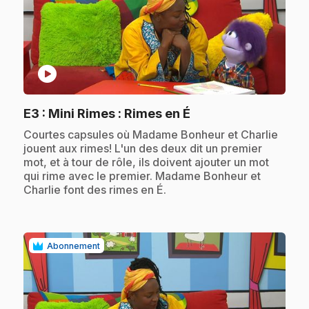
play_circle
.
E3
: Mini Rimes : Rimes en É
.
Courtes capsules où Madame Bonheur et Charlie
jouent aux rimes! L'un des deux dit un premier
mot, et à tour de rôle, ils doivent ajouter un mot
qui rime avec le premier. Madame Bonheur et
Charlie font des rimes en É.
Abonnement