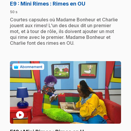
.
E9
: Mini Rimes : Rimes en OU
50 s
.
Courtes capsules où Madame Bonheur et Charlie
jouent aux rimes! L'un des deux dit un premier
mot, et à tour de rôle, ils doivent ajouter un mot
qui rime avec le premier. Madame Bonheur et
Charlie font des rimes en OU.
Abonnement
play_circle