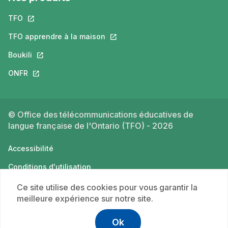
TFO
Ce lien s'ouvrira dans un nouvel onglet.
TFO apprendre à la maison
Ce lien s'ouvrira dans un nouvel o
Boukili
Ce lien s'ouvrira dans un nouvel onglet.
ONFR
Ce lien s'ouvrira dans un nouvel onglet.
© Office des télécommunications éducatives de
langue française de l'Ontario (TFO) - 2026
Accessibilité
Conditions d'utilisation
Politique de confidentialité
Ce site utilise des cookies pour vous garantir la
meilleure expérience sur notre site.
Ok