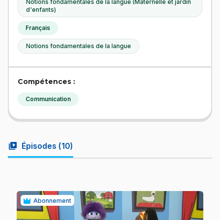
Notions fondamentales de la langue (Maternelle et jardin
d'enfants)
Français
Notions fondamentales de la langue
Compétences :
Communication
video_library
Épisodes (
10
)
Abonnement