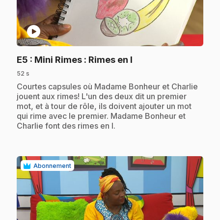
play_circle
.
E5
: Mini Rimes : Rimes en I
52 s
.
Courtes capsules où Madame Bonheur et Charlie
jouent aux rimes! L'un des deux dit un premier
mot, et à tour de rôle, ils doivent ajouter un mot
qui rime avec le premier. Madame Bonheur et
Charlie font des rimes en I.
Abonnement