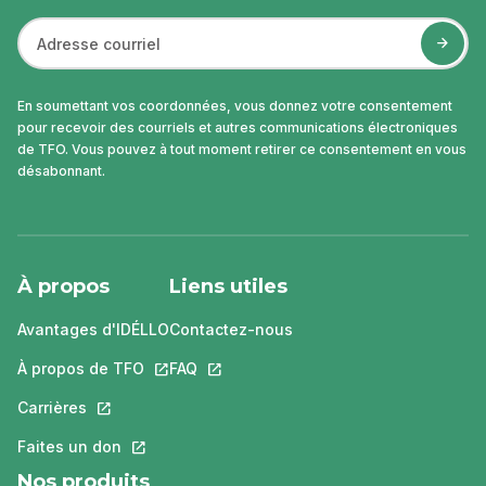
En soumettant vos coordonnées, vous donnez votre consentement
pour recevoir des courriels et autres communications électroniques
de TFO. Vous pouvez à tout moment retirer ce consentement en vous
désabonnant.
À propos
Liens utiles
Avantages d'IDÉLLO
Contactez-nous
À propos de TFO
Ce lien s'ouvrira dans un nouvel onglet.
FAQ
Ce lien s'ouvrira dans un nouvel ongle
Carrières
Ce lien s'ouvrira dans un nouvel onglet.
Faites un don
Ce lien s'ouvrira dans un nouvel onglet.
Nos produits