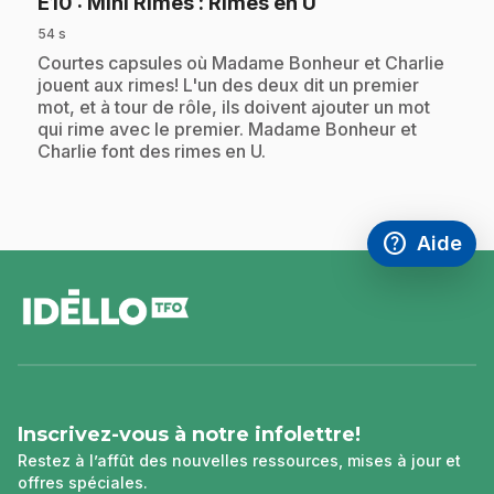
.
E10
: Mini Rimes : Rimes en U
54 s
.
Courtes capsules où Madame Bonheur et Charlie
jouent aux rimes! L'un des deux dit un premier
mot, et à tour de rôle, ils doivent ajouter un mot
qui rime avec le premier. Madame Bonheur et
Charlie font des rimes en U.
help
Aide
Accéder à l
,Ce lien s'
pied
de
page
Inscrivez-vous à notre infolettre!
Restez à l’affût des nouvelles ressources, mises à jour et
offres spéciales.