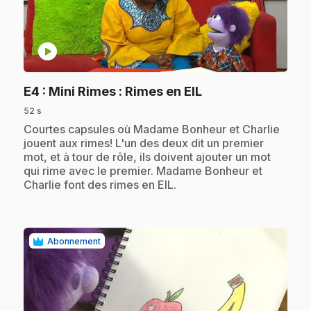
play_circle
.
E4
: Mini Rimes : Rimes en EIL
52 s
.
Courtes capsules où Madame Bonheur et Charlie
jouent aux rimes! L'un des deux dit un premier
mot, et à tour de rôle, ils doivent ajouter un mot
qui rime avec le premier. Madame Bonheur et
Charlie font des rimes en EIL.
Abonnement