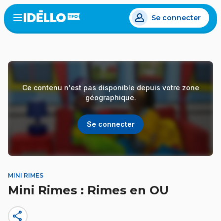
Aller
Se connecter
au
Open
the
contenu
menu
principal
Ce contenu n'est pas disponible depuis votre zone
géographique.
Se connecter
MINI RIMES
Mini Rimes : Rimes en OU
share